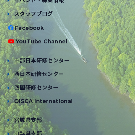
イベント・募集情報
スタッフブログ
Facebook
YouTube Channel
中部日本研修センター
西日本研修センター
四国研修センター
OISCA International
宮城県支部
山梨県支部