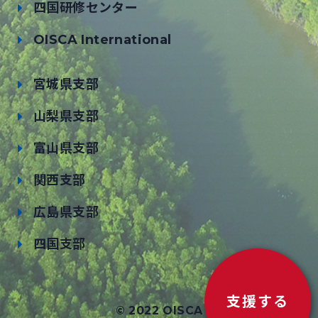
四国研修センター
OISCA International
宮城県支部
山梨県支部
富山県支部
関西支部
広島県支部
四国支部
支援する
© 2022 OISCA