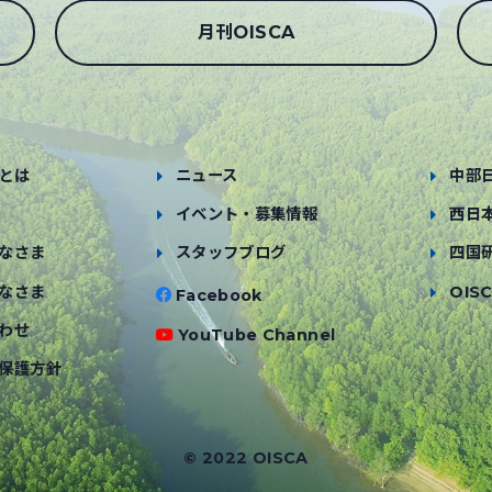
月刊OISCA
とは
ニュース
中部
イベント・募集情報
西日
なさま
スタッフブログ
四国
なさま
OISC
Facebook
わせ
YouTube Channel
保護方針
© 2022 OISCA