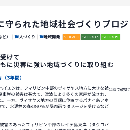
に守られた地域社会づくりプロジ
など）
人づくり
地域開発
SDGs 11
SDGs 13
SDGs 15
受けて
もに災害に強い地域づくりに取り組む
3月（3年間）
風ハイエンは、フィリピン中部のヴィサヤス地方に大きな被
台風で破壊
島東岸の被害は甚大で、津波により多くの家屋が流され、
た。一方、ヴィサヤス地方の西端に位置するパナイ島アホ
方で、水源林の森の80％が暴風雨でダメージを受けるなど
被害のあったフィリピン中部のレイテ島東岸（タクロバ