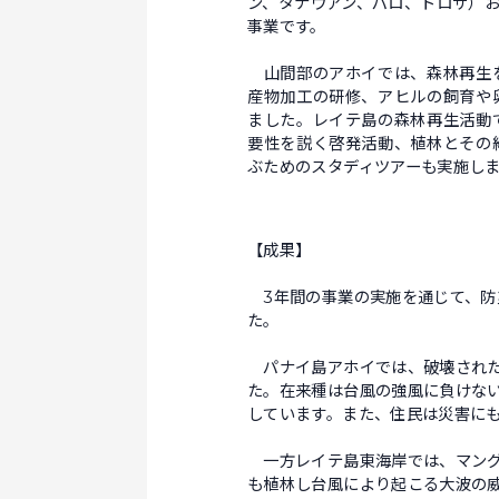
ン、タナウアン、パロ、トロサ）
事業です。
山間部のアホイでは、森林再生を
産物加工の研修、アヒルの飼育や
ました。レイテ島の森林再生活動
要性を説く啓発活動、植林とその
ぶためのスタディツアーも実施し
【成果】
3年間の事業の実施を通じて、防災
た。
パナイ島アホイでは、破壊された水源
た。在来種は台風の強風に負けな
しています。また、住民は災害に
一方レイテ島東海岸では、マングロ
も植林し台風により起こる大波の