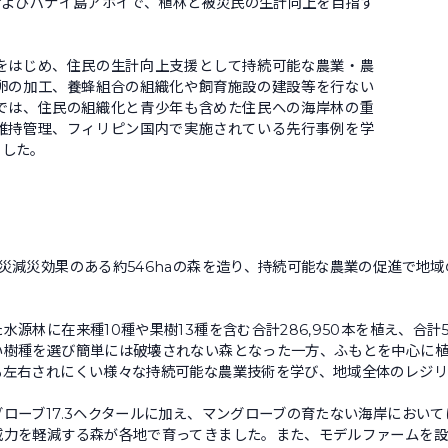
およびパナイ島アホイで、植林と被災民の生計向上を目指す
はじめ、住民の生計向上支援として持続可能な農業・農
卵の加工、養蜂組合の組織化や飼育施設の建設等を行ない
では、住民の組織化と青少年も含めた住民への海岸林の重
維持管理、フィリピン国内で実施されている先行事例を学
ました。
減災効果のある約546haの森を造り、持続可能な農業の促進で地
林に在来種10種や果樹13種を含む合計286,950本を植え、合計5
い樹種を選び簡単には破壊されない森となった一方、ふもとを中心に
も左右されにくい様々な持続可能な農業技術を学び、地域全体のレジ
ーブ17.3ヘクタールに加え、マングローブの育たない海岸においては
威力を軽減する森が各地で育ってきました。また、モデルファームを