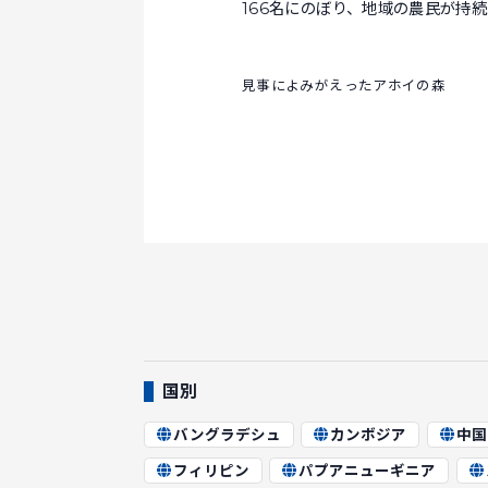
166名にのぼり、地域の農民が持
見事によみがえったアホイの森
国別
バングラデシュ
カンボジア
中国
フィリピン
パプアニューギニア