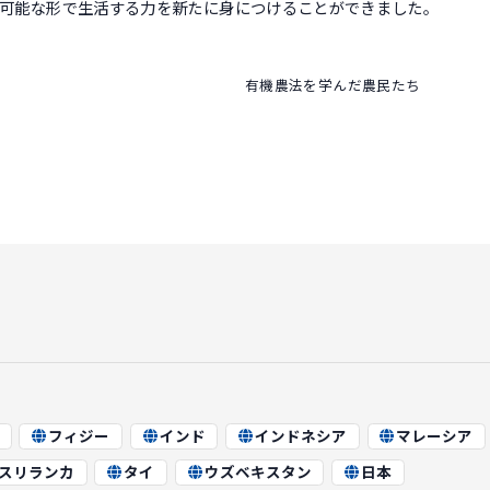
続可能な形で生活する力を新たに身につけることができました。
有機農法を学んだ農民たち
フィジー
インド
インドネシア
マレーシア
スリランカ
タイ
ウズベキスタン
日本