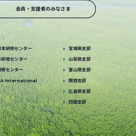
会員・支援者のみなさま
日本研修センター
宮城県支部
本研修センター
山梨県支部
研修センター
富山県支部
A International
関西支部
広島県支部
四国支部