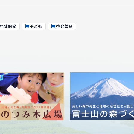
地域開発
子ども
啓発普及