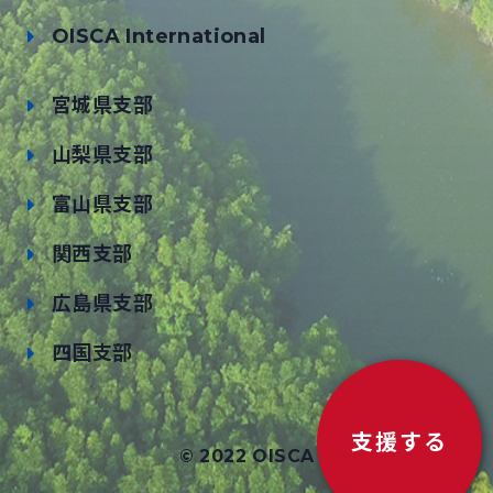
OISCA International
宮城県支部
山梨県支部
富山県支部
関西支部
広島県支部
四国支部
支援する
© 2022 OISCA