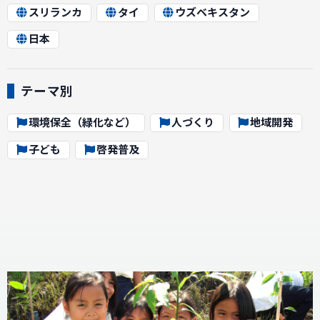
スリランカ
タイ
ウズベキスタン
日本
テーマ別
環境保全（緑化など）
人づくり
地域開発
子ども
啓発普及