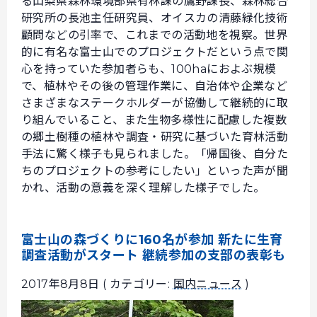
る山梨県森林環境部県有林課の鷹野課長、森林総合
研究所の長池主任研究員、オイスカの清藤緑化技術
顧問などの引率で、これまでの活動地を視察。世界
的に有名な富士山でのプロジェクトだという点で関
心を持っていた参加者らも、100haにおよぶ規模
で、植林やその後の管理作業に、自治体や企業など
さまざまなステークホルダーが協働して継続的に取
り組んでいること、また生物多様性に配慮した複数
の郷土樹種の植林や調査・研究に基づいた育林活動
手法に驚く様子も見られました。「帰国後、自分た
ちのプロジェクトの参考にしたい」といった声が聞
かれ、活動の意義を深く理解した様子でした。
富士山の森づくりに160名が参加 新たに生育
調査活動がスタート 継続参加の支部の表彰も
2017年8月8日 ( カテゴリー:
国内ニュース
)