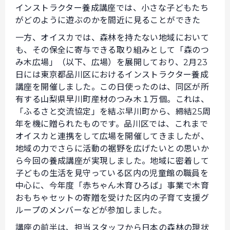
インストラクター養成講座では、小さな子どもたち
がどのように遊ぶのかを間近に見ることができた
一方、オイスカでは、森林を持たない地域において
も、その保全に寄与できる取り組みとして「森のつ
み木広場」（以下、広場）を展開しており、2月23
日には東京都品川区におけるインストラクター養成
講座を開催しました。この日使ったのは、同区が所
有する山梨県早川町産材のつみ木１万個。これは、
「ふるさと交流協定」を結ぶ早川町から、締結25周
年を機に贈られたものです。品川区では、これまで
オイスカと連携をして広場を開催してきましたが、
地域の力でさらに活動の裾野を広げたいとの思いか
ら今回の養成講座が実現しました。地域に密着して
子どもの生活を見守っている区内の児童館の職員を
中心に、今年度「赤ちゃん木育ひろば」事業で木育
おもちゃセットの寄贈を受けた区内の子育て支援グ
ループのメンバーなどが参加しました。
講座の前半は、担当スタッフから日本の森林の現状