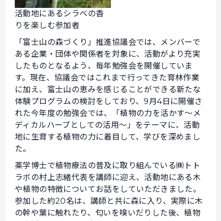
活動地にあるシラベの香
りを楽しむ参加者
「富士山の森づくり」推進協議会では、メンバーで
ある企業・団体や関係者を対象に、活動がより充実
したものとなるよう、毎年勉強会を開催していま
す。現在、協議会ではこれまで行ってきた育林作業
に加え、富士山の恵みを感じることができる新たな
体験プログラムの検討をしており、9月4日に開催さ
れた今年度の勉強会では、「植物の力を活かす〜メ
ディカルハーブとしての活用〜」をテーマに、活動
地に生育する植物の力に着目して、学びを深めまし
た。
薬学博士で植物療法の普及に取り組んでいる㈱トト
ラボの村上志緒代表を講師に迎え、活動地にある木
や植物の特徴についてお話をしていただきました。
参加した約20名は、講師と共に森に入り、実際に木
の幹や葉に触れたり、匂いを嗅いだりした後、植物