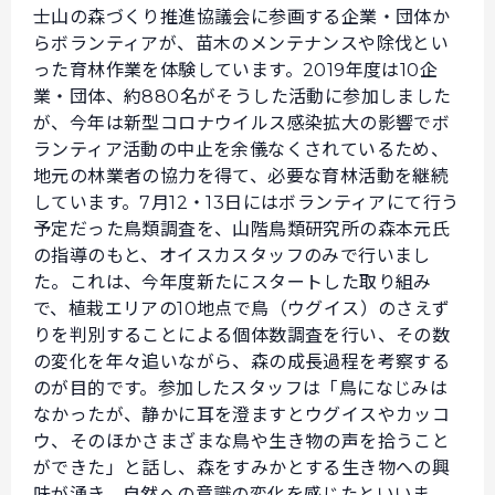
士山の森づくり推進協議会に参画する企業・団体か
らボランティアが、苗木のメンテナンスや除伐とい
った育林作業を体験しています。2019年度は10企
業・団体、約880名がそうした活動に参加しました
が、今年は新型コロナウイルス感染拡大の影響でボ
ランティア活動の中止を余儀なくされているため、
地元の林業者の協力を得て、必要な育林活動を継続
しています。7月12・13日にはボランティアにて行う
予定だった鳥類調査を、山階鳥類研究所の森本元氏
の指導のもと、オイスカスタッフのみで行いまし
た。これは、今年度新たにスタートした取り組み
で、植栽エリアの10地点で鳥（ウグイス）のさえず
りを判別することによる個体数調査を行い、その数
の変化を年々追いながら、森の成長過程を考察する
のが目的です。参加したスタッフは「鳥になじみは
なかったが、静かに耳を澄ますとウグイスやカッコ
ウ、そのほかさまざまな鳥や生き物の声を拾うこと
ができた」と話し、森をすみかとする生き物への興
味が湧き、自然への意識の変化を感じたといいま