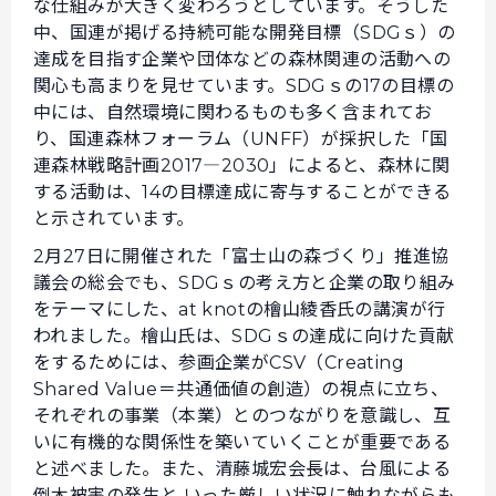
な仕組みが大きく変わろうとしています。そうした
中、国連が掲げる持続可能な開発目標（SDGｓ）の
達成を目指す企業や団体などの森林関連の活動への
関心も高まりを見せています。SDGｓの17の目標の
中には、自然環境に関わるものも多く含まれてお
り、国連森林フォーラム（UNFF）が採択した「国
連森林戦略計画2017―2030」によると、森林に関
する活動は、14の目標達成に寄与することができる
と示されています。
2月27日に開催された「富士山の森づくり」推進協
議会の総会でも、SDGｓの考え方と企業の取り組み
をテーマにした、at knotの檜山綾香氏の講演が行
われました。檜山氏は、SDGｓの達成に向けた貢献
をするためには、参画企業がCSV（Creating
Shared Value＝共通価値の創造）の視点に立ち、
それぞれの事業（本業）とのつながりを意識し、互
いに有機的な関係性を築いていくことが重要である
と述べました。また、清藤城宏会長は、台風による
倒木被害の発生と いった厳しい状況に触れながらも