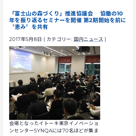
「富士山の森づくり」推進協議会 協働の10
年を振り返るセミナーを開催 第2期開始を前に
〝恵み〞を共有
2017年5月8日 ( カテゴリー:
国内ニュース
)
会場となったイトーキ東京イノベーショ
ンセンターSYNQAには70名ほどが集ま