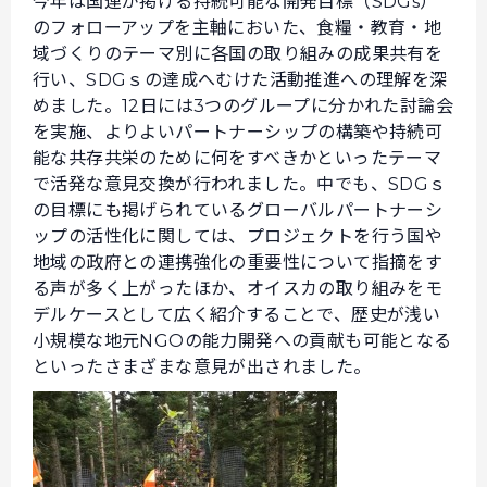
今年は国連が掲げる持続可能な開発目標（SDGs）
のフォローアップを主軸においた、食糧・教育・地
域づくりのテーマ別に各国の取り組みの成果共有を
行い、SDGｓの達成へむけた活動推進への理解を深
めました。12日には3つのグループに分かれた討論会
を実施、よりよいパートナーシップの構築や持続可
能な共存共栄のために何をすべきかといったテーマ
で活発な意見交換が行われました。中でも、SDGｓ
の目標にも掲げられているグローバルパートナーシ
ップの活性化に関しては、プロジェクトを行う国や
地域の政府との連携強化の重要性について指摘をす
る声が多く上がったほか、オイスカの取り組みをモ
デルケースとして広く紹介することで、歴史が浅い
小規模な地元NGOの能力開発への貢献も可能となる
といったさまざまな意見が出されました。