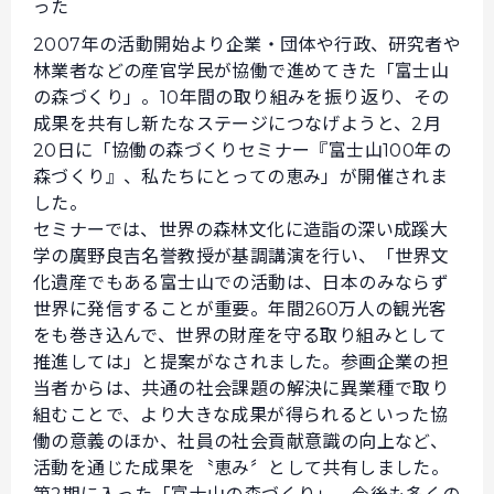
った
2007年の活動開始より企業・団体や行政、研究者や
林業者などの産官学民が協働で進めてきた「富士山
の森づくり」。10年間の取り組みを振り返り、その
成果を共有し新たなステージにつなげようと、2月
20日に「協働の森づくりセミナー『富士山100年の
森づくり』、私たちにとっての恵み」が開催されま
した。
セミナーでは、世界の森林文化に造詣の深い成蹊大
学の廣野良吉名誉教授が基調講演を行い、「世界文
化遺産でもある富士山での活動は、日本のみならず
世界に発信することが重要。年間260万人の観光客
をも巻き込んで、世界の財産を守る取り組みとして
推進しては」と提案がなされました。参画企業の担
当者からは、共通の社会課題の解決に異業種で取り
組むことで、より大きな成果が得られるといった協
働の意義のほか、社員の社会貢献意識の向上など、
活動を通じた成果を〝恵み〞として共有しました。