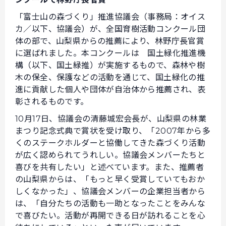
「富士山の森づくり」推進協議会（事務局：オイス
カ／以下、協議会）が、全国育樹活動コンクール団
体の部で、山梨県からの推薦により、林野庁長官賞
に選ばれました。本コンクールは 国土緑化推進機
構（以下、国土緑推）が実施するもので、森林や樹
木の保全、保護などの活動を通じて、国土緑化の推
進に貢献した個人や団体が自治体から推薦され、表
彰されるものです。
10月17日、協議会の清藤城宏会長が、山梨県の林業
まつり記念式典で賞状を受け取り、「2007年から多
くのステークホルダーと協働してきた森づくり活動
が広く認められてうれしい。協議会メンバーたちと
喜びを共有したい」と述べています。また、推薦者
の山梨県からは、「もっと早く受賞していてもおか
しくなかった」、協議会メンバーの企業担当者から
は、「自分たちの活動も一助となったことをみんな
で喜びたい。活動が再開できる日が訪れることを心