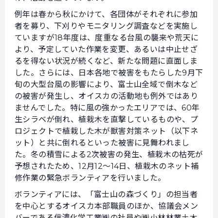
例年は春から秋にかけて、各団体がそれぞれに参加
者を募り、下刈りやモニタリング調査などを実施し
ていますが18年度は、度重なる台風の襲来や荒天に
より、予定していた作業を変更、あるいは中止せざ
るを得ない状況が続くなど、新たな問題に直面しま
した。さらには、日本各地で被害をもたらした9月下
旬の大型台風の影響により、富士山全域で倒木など
の被害が発生し、オイスカの活動地も例外ではあり
ませんでした。特に風の強かったエリアでは、60年
生シラベが倒れ、植栽木を直撃しているものや、プ
ロジェクトで植栽した木が獣害対策ネット（以下ネ
ット）と共に倒れるといった被害に見舞われまし
た。冬の積雪による2次被害の発生、植栽木の枯死が
予想されたため、12月12〜14日、植栽木のネット補
修作業の緊急ボランティアを行いました。
ボランティアには、「富士山の森づくり」の担当者
を中心とするオイスカ本部職員のほか、協議会メン
バーである信濃化学工業㈱の社員や㈱小林林業土木