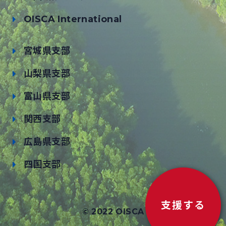
OISCA International
宮城県支部
山梨県支部
富山県支部
関西支部
広島県支部
四国支部
支援する
© 2022 OISCA