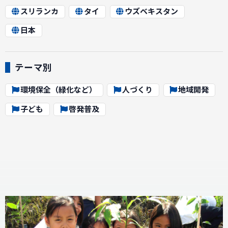
スリランカ
タイ
ウズベキスタン
日本
テーマ別
環境保全（緑化など）
人づくり
地域開発
子ども
啓発普及