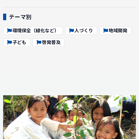
テーマ別
環境保全（緑化など）
人づくり
地域開発
子ども
啓発普及