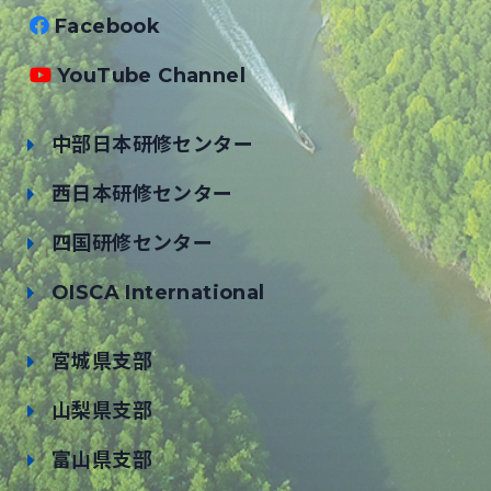
Facebook
YouTube Channel
中部日本研修センター
西日本研修センター
四国研修センター
OISCA International
宮城県支部
山梨県支部
富山県支部