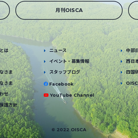
月刊OISCA
とは
ニュース
中部
イベント・募集情報
西日
なさま
スタッフブログ
四国
なさま
OISC
Facebook
わせ
YouTube Channel
保護方針
© 2022 OISCA