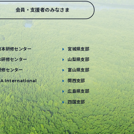
会員・支援者のみなさま
日本研修センター
宮城県支部
本研修センター
山梨県支部
研修センター
富山県支部
A International
関西支部
広島県支部
四国支部