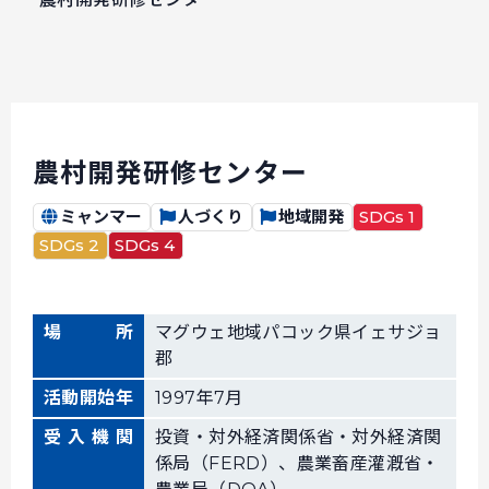
農村開発研修センター
ミャンマー
人づくり
地域開発
SDGs 1
SDGs 2
SDGs 4
場所
マグウェ地域パコック県イェサジョ
郡
活動開始年
1997年7月
受入機関
投資・対外経済関係省・対外経済関
係局（FERD）、農業畜産灌漑省・