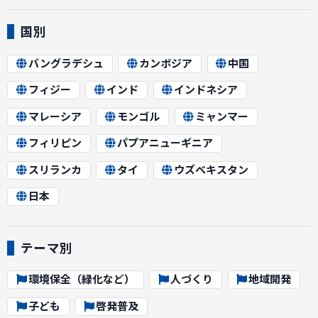
国別
バングラデシュ
カンボジア
中国
フィジー
インド
インドネシア
マレーシア
モンゴル
ミャンマー
フィリピン
パプアニューギニア
スリランカ
タイ
ウズベキスタン
日本
テーマ別
環境保全（緑化など）
人づくり
地域開発
子ども
啓発普及