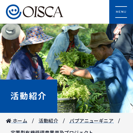
MENU
活動紹介
ホーム
活動紹介
パプアニューギニア
定置型有機循環農業普及プロジェクト