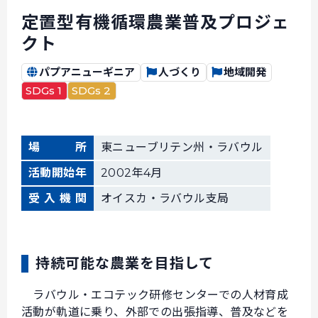
定置型有機循環農業普及プロジェ
クト
パプアニューギニア
人づくり
地域開発
SDGs 1
SDGs 2
場所
東ニューブリテン州・ラバウル
活動開始年
2002年4月
受入機関
オイスカ・ラバウル支局
持続可能な農業を目指して
ラバウル・エコテック研修センターでの人材育成
活動が軌道に乗り、外部での出張指導、普及などを