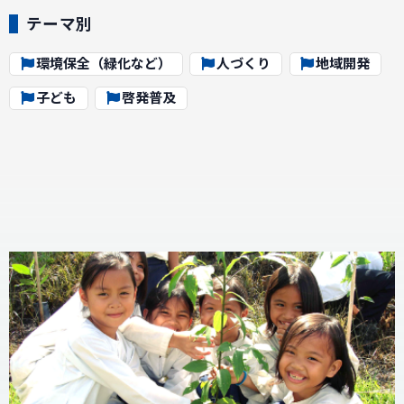
テーマ別
環境保全（緑化など）
人づくり
地域開発
子ども
啓発普及