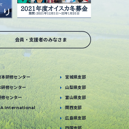
会員・支援者のみなさま
日本研修センター
宮城県支部
本研修センター
山梨県支部
研修センター
富山県支部
A International
関西支部
広島県支部
四国支部