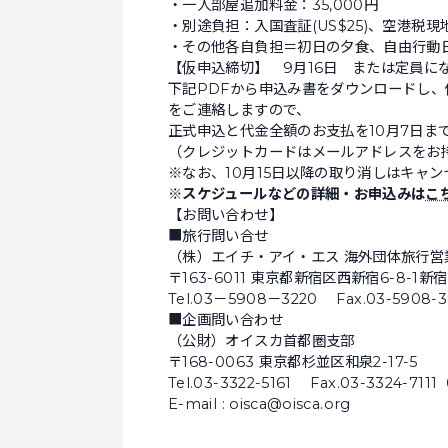
・一人部屋追加料金：35,000円
・別途負担：入国査証(US$25)、空港税現地
・その他各自負担＝初日の夕食、自由行動
【仮申込締切】 9月16日 または定員に
下記PDFから申込み書をダウンロードし
をご連絡しますので、
正式申込と代金全額のお支払を10月7日ま
（クレジットカードはメールアドレスをお
※なお、10月15日以降の取り消しはキャ
※スケジュールなどの詳細・お申込みは
こ
【お問い合わせ】
■旅行問い合せ
（株）エイチ・アイ・エス 海外団体旅行営
〒163-6011 東京都新宿区西新宿6-8-1新
Tel.03－5908－3220 Fax.03-590
■企画問い合わせ
（公財）オイスカ首都圏支部
〒168-0063 東京都杉並区和泉2-17-5
Tel.03-3322-5161 Fax.03-3324-
E-mail : oisca@oisca.org