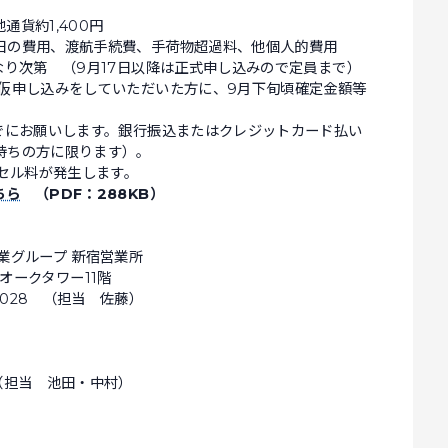
通貨約1,400円
日の費用、渡航手続費、手荷物超過料、他個人的費用
なり次第 （9月17日以降は正式申し込みので定員まで）
、仮申し込みをしていただいた方に、9月下旬頃確定金額等
でにお願いします。銀行振込またはクレジットカード払い
持ちの方に限ります）。
ンセル料が発生します。
ちら
（PDF：288KB）
業グループ 新宿営業所
宿オークタワー11階
8-3028 （担当 佐藤）
7111（担当 池田・中村）