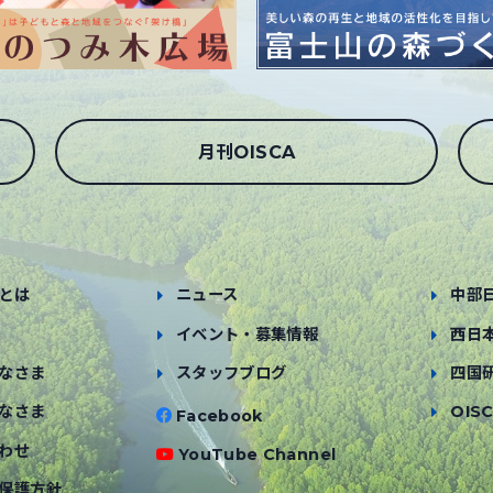
月刊OISCA
とは
ニュース
中部
イベント・募集情報
西日
なさま
スタッフブログ
四国
なさま
OISC
Facebook
わせ
YouTube Channel
保護方針