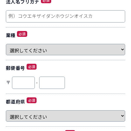
必須
法人名フリガナ
必須
業種
必須
郵便番号
〒
-
必須
都道府県