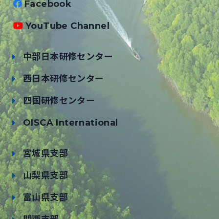
Facebook
YouTube Channel
中部日本研修センター
西日本研修センター
四国研修センター
OISCA International
宮城県支部
山梨県支部
富山県支部