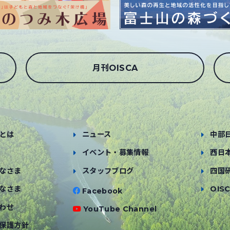
月刊OISCA
とは
ニュース
中部
イベント・募集情報
西日
なさま
スタッフブログ
四国
なさま
OISC
Facebook
わせ
YouTube Channel
保護方針