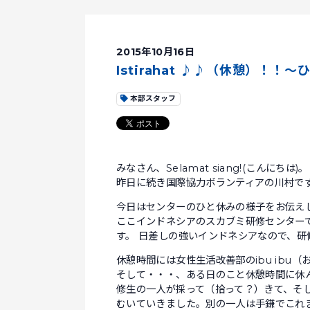
2015年10月16日
Istirahat ♪♪（休憩）！！
本部スタッフ
みなさん、Selamat siang!(こんにちは)。
昨日に続き国際協力ボランティアの川村で
今日はセンターのひと休みの様子をお伝え
ここインドネシアのスカブミ研修センターで
す。 日差しの強いインドネシアなので、
休憩時間には女性生活改善部のibu ibu
そして・・・、ある日のこと休憩時間に休
修生の一人が採って（拾って？）きて、そ
むいていきました。別の一人は手鎌でこれ