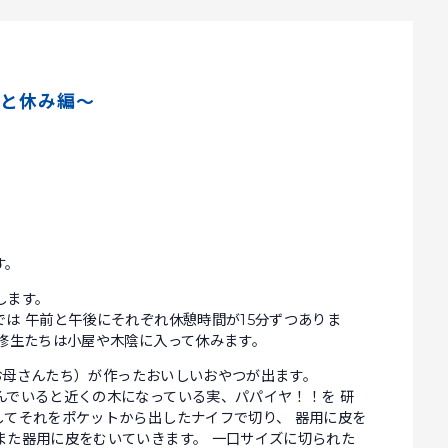
～ひと休み編～
す。
します。
は 午前と午後にそれぞれ休憩時間が15分ずつありま
研修生たちは小屋や木陰に入って休みます。
（お母さんたち）が作ったおいしいおやつが出ます。
んでいると近くの木になっている実、パパイヤ！！を 研
してそれをポケットから出したナイフで切り、 器用に皮を
また器用に皮をむいていきます。 一口サイズに切られた