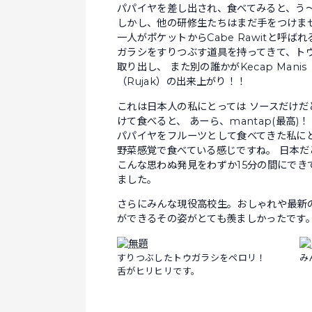
パパイヤを差し出され、食べてみると、う～ん
しかし、他の研修生たちはまだ手をつけま
一人がポケットからCabe Rawitと呼
ガラシをすりつぶす道具を持ってきて、ト
取り出し、 また別の誰かがKecap Man
（Rujak）の出来上がり！！
これは日本人の私にとっては ソースだけ
けて食べると、 あーら、mantap(最高)！
パパイヤをフルーツとして食べてきた私に
野菜感覚で食べている感じですね。 日本
こんな思わぬ発見をわずか15分の間にでき
ました。
さらにみんな現役高校生。おしゃれや最新
ができるその姿がとても羨ましかったです
すりつぶしたトウガラシをペロリ！
み
舌がヒリヒリです。