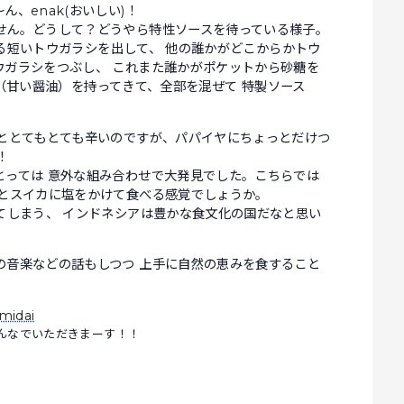
、enak(おいしい)！
せん。どうして？どうやら特性ソースを待っている様子。
ばれる短いトウガラシを出して、 他の誰かがどこからかトウ
ウガラシをつぶし、 これまた誰かがポケットから砂糖を
is（甘い醤油）を持ってきて、全部を混ぜて 特製ソース
だととてもとても辛いのですが、パパイヤにちょっとだけつ
！
とっては 意外な組み合わせで大発見でした。こちらでは
だとスイカに塩をかけて食べる感覚でしょうか。
てしまう、 インドネシアは豊かな食文化の国だなと思い
の音楽などの話もしつつ 上手に自然の恵みを食すること
。
んなでいただきまーす！！