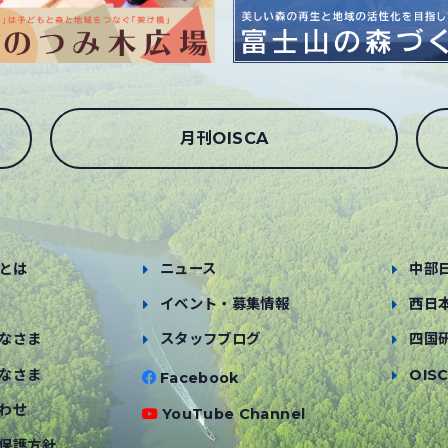
月刊OISCA
とは
ニュース
中部
イベント・募集情報
西日
なさま
スタッフブログ
四国
なさま
OISC
Facebook
わせ
YouTube Channel
保護方針