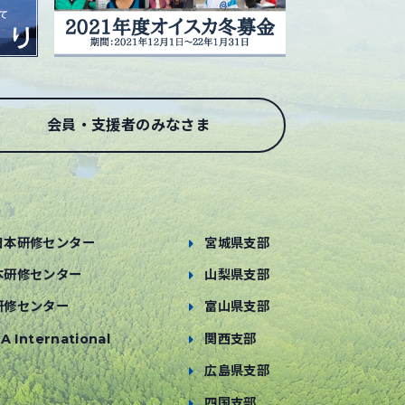
会員・支援者のみなさま
日本研修センター
宮城県支部
本研修センター
山梨県支部
研修センター
富山県支部
A International
関西支部
広島県支部
四国支部