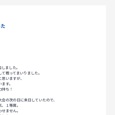
した
加しました。
して戦ってまいりました。
と思いますが、
います。
力持ち！
。
大会の次の日に来日していたので、
気、１等賞。
わせません。