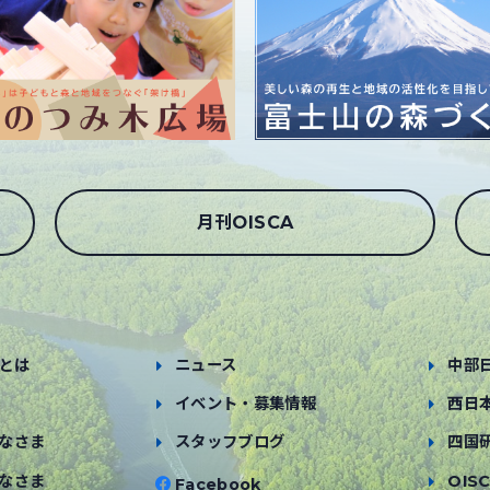
月刊OISCA
とは
ニュース
中部
イベント・募集情報
西日
なさま
スタッフブログ
四国
なさま
OISC
Facebook