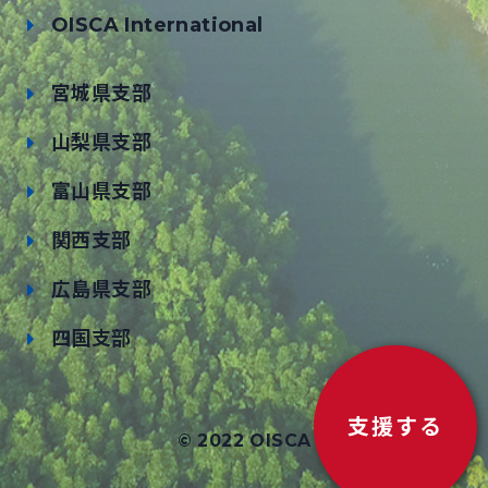
OISCA International
宮城県支部
山梨県支部
富山県支部
関西支部
広島県支部
四国支部
支援する
© 2022 OISCA