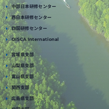
中部日本研修センター
西日本研修センター
四国研修センター
OISCA International
宮城県支部
山梨県支部
富山県支部
関西支部
広島県支部