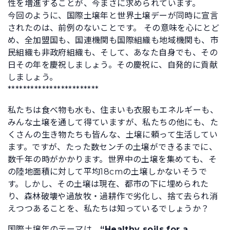
性を増進することが、今まさに求められています。
今回のように、国際土壌年と世界土壌デーが同時に宣言
されたのは、前例のないことです。 その意味を心にとど
め、全加盟国も、国連機関も国際組織も地域機関も、市
民組織も非政府組織も、そして、あなた自身でも、その
日その年を慶祝しましょう。その慶祝に、自発的に貢献
しましょう。
************************
私たちは食べ物も水も、住まいも衣服もエネルギーも、
みんな土壌を通して得ていますが、私たちの他にも、た
くさんの生き物たちも皆んな、土壌に頼って生活してい
ます。ですが、たった数センチの土壌ができるまでに、
数千年の時がかかります。世界中の土壌を集めても、そ
の陸地面積に対して平均18cmの土壌しかないそうで
す。しかし、その土壌は現在、都市の下に埋められた
り、森林破壊や過放牧・過耕作で劣化し、捨て去られ消
えつつあることを、私たちは知っているでしょうか？
国際土壌年のテーマは、
“Healthy soils for a