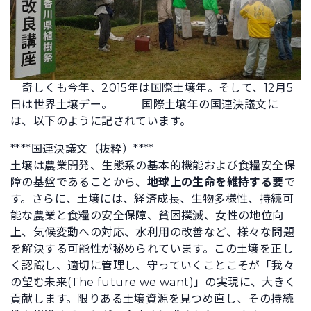
奇しくも今年、2015年は国際土壌年。そして、12月5
日は世界土壌デー。
国際土壌年の国連決議文に
は、以下のように記されています。
****国連決議文（抜粋）****
土壌は農業開発、生態系の基本的機能および食糧安全保
障の基盤であることから、
地球上の生命を維持する要
で
す。さらに、土壌には、経済成長、生物多様性、持続可
能な農業と食糧の安全保障、貧困撲滅、女性の地位向
上、気候変動への対応、水利用の改善など、様々な問題
を解決する可能性が秘められています。この土壌を正し
く認識し、適切に管理し、守っていくことこそが「我々
の望む未来(The future we want)」の実現に、大きく
貢献します。限りある土壌資源を見つめ直し、その持続