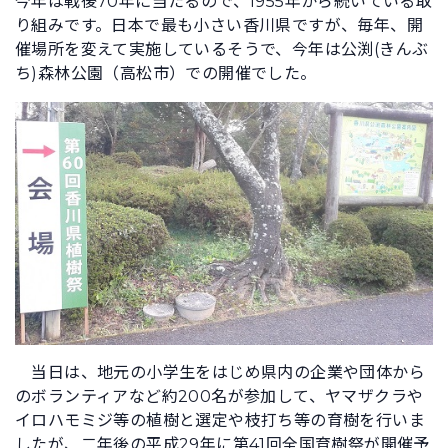
今年は戦後70年に当たるので、1955年から続いている取
り組みです。日本で最も小さい香川県ですが、毎年、開
催場所を変えて実施しているそうで、今年は公渕(きんぶ
ち)森林公園（高松市）での開催でした。
当日は、地元の小学生をはじめ県内の企業や団体から
のボランティアなど約200名が参加して、ヤマザクラや
イロハモミジ等の植樹と選定や枝打ち等の育樹を行いま
したが、二年後の平成29年に第41回全国育樹祭が開催予