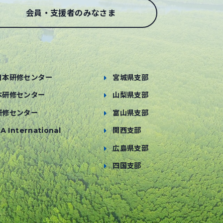
会員・支援者のみなさま
日本研修センター
宮城県支部
本研修センター
山梨県支部
研修センター
富山県支部
A International
関西支部
広島県支部
四国支部