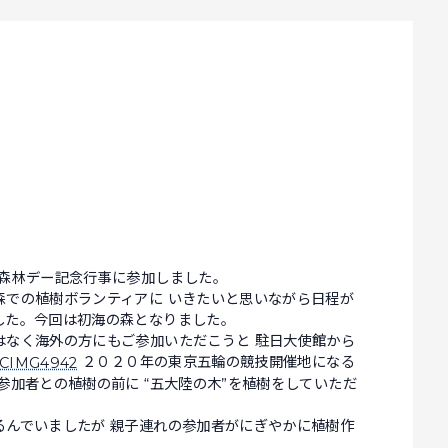
際森林デー記念行事に参加しました。
森での植樹ボランティアに いきたいと思いながら日程が
した。今回は初海の森となりました。
はなく海外の方にもご参加いただこうと 駐日大使館から
２０２０年の東京五輪の競技開催地になる
参加者との植樹の前に “五大陸の木”を植樹をしていただ
るんでいましたが 親子連れの参加者がにぎやかに植樹作