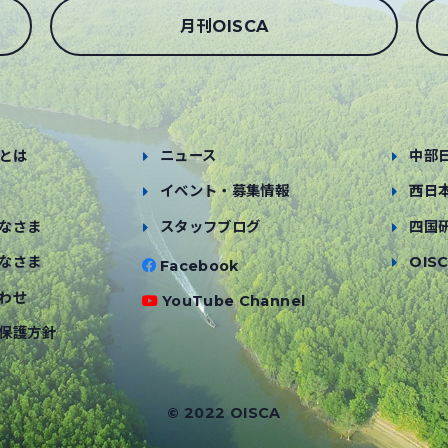
月刊OISCA
とは
ニュース
中部
イベント・募集情報
西日
なさま
スタッフブログ
四国
なさま
OISC
Facebook
わせ
YouTube Channel
保護方針
© 2022 OISCA