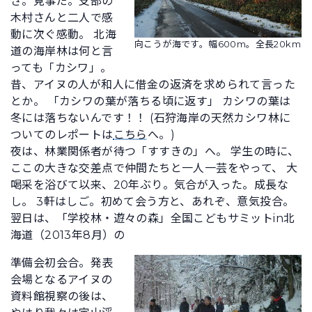
さ。見事だ。支部の
木村さんと二人で感
動に次ぐ感動。 北海
向こうが海です。幅600m。全長20km
道の海岸林は何と言
っても「カシワ」。
昔、アイヌの人が和人に借金の返済を求められて言った
とか。 「カシワの葉が落ちる頃に返す」 カシワの葉は
冬には落ちないんです！！ (石狩海岸の天然カシワ林に
ついてのレポートは
こちら
へ。)
夜は、林業関係者が待つ「すすきの」へ。 学生の時に、
ここの大きな交差点で仲間たちと一人一芸をやって、 大
喝采を浴びて以来、20年ぶり。気合が入った。成長な
し。 3軒はしご。初めて会う方と、あれぞ、意気投合。
翌日は、「学校林・遊々の森」全国こどもサミットin北
海道（2013年8月）の
準備会初会合。発表
会場となるアイヌの
資料館視察の後は、