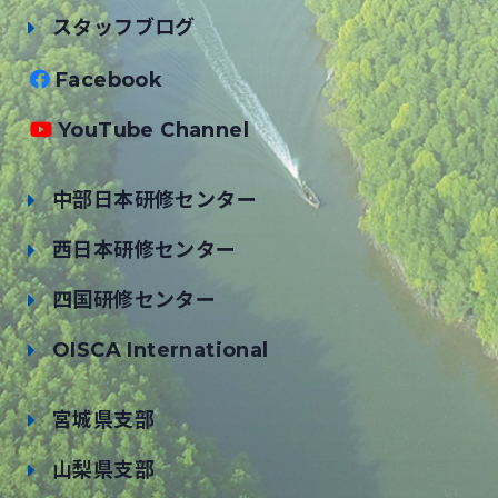
スタッフブログ
Facebook
YouTube Channel
中部日本研修センター
西日本研修センター
四国研修センター
OISCA International
宮城県支部
山梨県支部