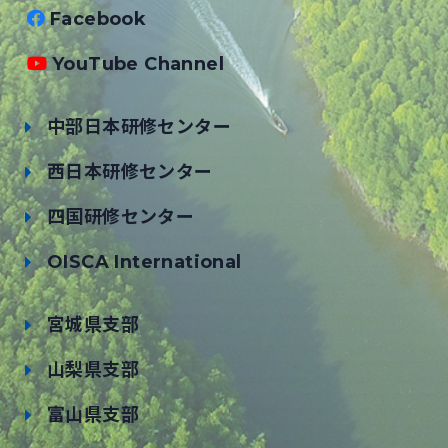
Facebook
YouTube Channel
中部日本研修センター
西日本研修センター
四国研修センター
OISCA International
宮城県支部
山梨県支部
富山県支部