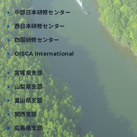
中部日本研修センター
西日本研修センター
四国研修センター
OISCA International
宮城県支部
山梨県支部
富山県支部
関西支部
広島県支部