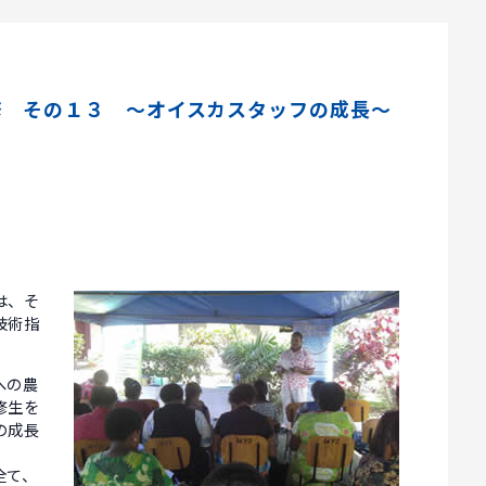
修 その１３ ～オイスカスタッフの成長～
は、そ
技術指
への農
修生を
の成長
全て、