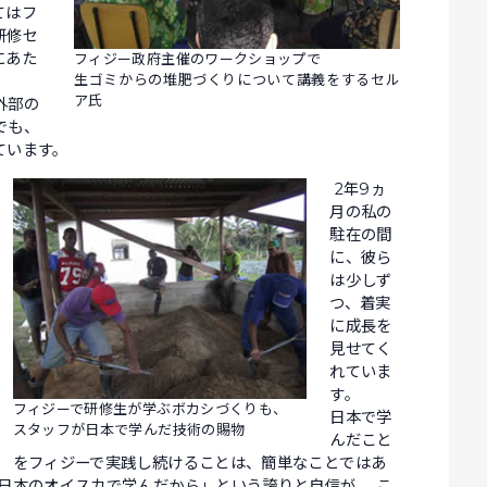
てはフ
研修セ
にあた
フィジー政府主催のワークショップで
生ゴミからの堆肥づくりについて講義をするセル
ア氏
外部の
でも、
っています。
2年9ヵ
月の私の
駐在の間
に、彼ら
は少しず
つ、着実
に成長を
見せてく
れていま
す。
フィジーで研修生が学ぶボカシづくりも、
日本で学
スタッフが日本で学んだ技術の賜物
んだこと
をフィジーで実践し続けることは、簡単なことではあ
日本のオイスカで学んだから」という誇りと自信が、 こ