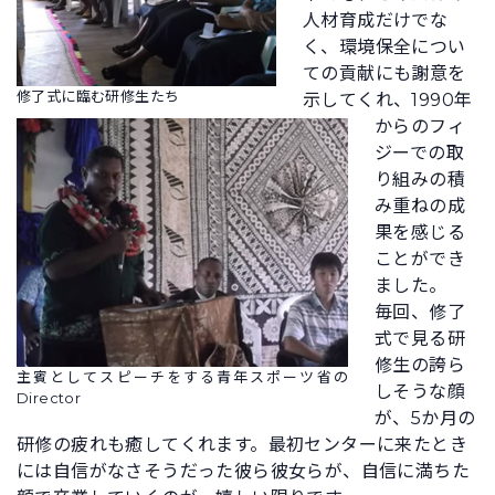
人材育成だけでな
く、環境保全につい
ての貢献にも謝意を
修了式に臨む研修生たち
示してくれ、1990年
からのフィ
ジーでの取
り組みの積
み重ねの成
果を感じる
ことができ
ました。
毎回、修了
式で見る研
修生の誇ら
主賓としてスピーチをする青年スポーツ省の
しそうな顔
Director
が、5か月の
研修の疲れも癒してくれます。最初センターに来たとき
には自信がなさそうだった彼ら彼女らが、自信に満ちた