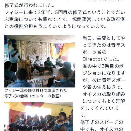
修了式が行われました。
フィジーに来て2年半、5回目の修了式ということでだい
ぶ実施についても慣れてきて、 協働運営している政府側
との役割分担もうまくいくようになっています。
当日、主賓としてや
ってきたのは青年ス
ポーツ省の
Directorでした。
省の中で3番目のポ
ジションになります
が、彼は青年スポー
ツ省の生え抜きで、
フィジー流の飾り付けで準備された
オイスカの取り組み
修了式の会場（センターの教室）
についてもよく理解
をしてくれていま
す。
修了式のスピーチの
中でも、オイスカの