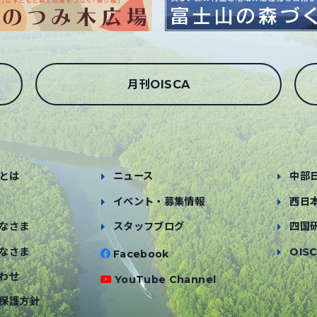
月刊OISCA
とは
ニュース
中部
イベント・募集情報
西日
なさま
スタッフブログ
四国
なさま
OISC
Facebook
わせ
YouTube Channel
保護方針