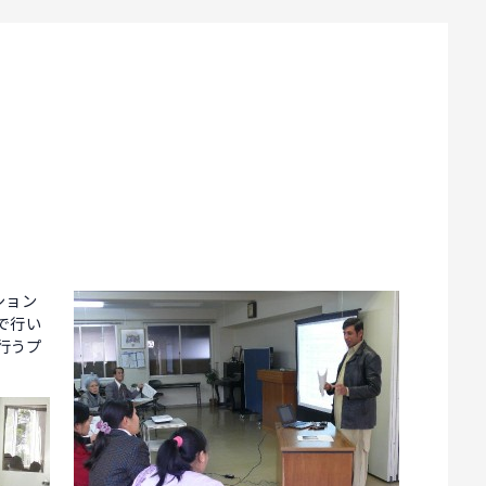
ション
で行い
行うプ