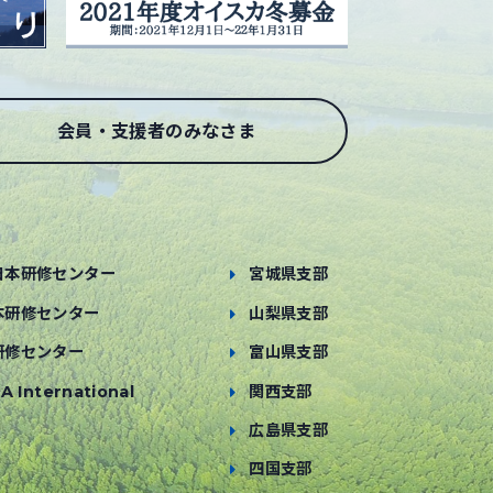
会員・支援者のみなさま
日本研修センター
宮城県支部
本研修センター
山梨県支部
研修センター
富山県支部
A International
関西支部
広島県支部
四国支部