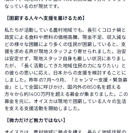
なっているのが現状です。
【困窮する人々へ支援を届けるため】
私たちが活動している農村地域でも、長引くコロナ禍と
政変による食料や燃料の価格高騰、現金不足、収入減な
どの様々な困難により多くの住民が困窮していると、支
援を求める声が現地スタッフより寄せられました。治安
は安定せず、現地スタッフ自身も厳しい状況にありまし
たが、「長く活動してきた地域住民の力になりたい」と
の彼らの思いに応え、日本からの支援を検討することに
しました。昨年の7月〜9月、「ミャンマー支援・緊急募
金」として全国に呼びかけ、国内外の850名を超える
方々から約1400万円を超える募金が集まりました。この
募金を元に、オイスカは現地で困窮している人々の生活
を支える支援活動を開始しました。
【微力だけど無力ではない】
オイスカは、農村地域に拠点を構え、長らく地域住民の