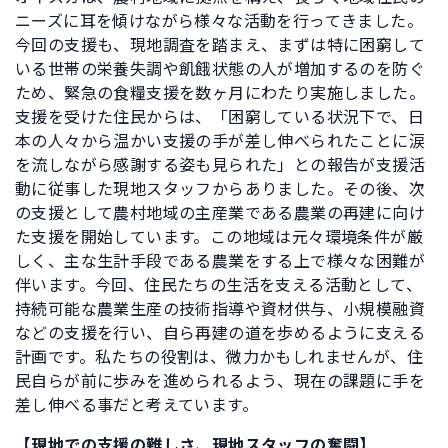
ニーズに耳を傾けながら様々な活動を行ってきました。
今回の支援も、現地調査を踏まえ、まずは特に困窮して
いる世帯の栄養失調や飢餓状態の人が増加するのを防ぐ
ため、緊急の食糧支援を数ヶ月にわたり実施しました。
支援を受けた住民からは、「困窮している状況下で、日
本の人々から温かい支援の手が差し伸べられたことに涙
を流しながら感謝する姿も見られた」との報告が支援活
動に従事した現地スタッフからありました。その後、次
の支援として農村地域の主産業である農業の再建に向け
た支援を開始しています。この地域は元々環境条件が厳
しく、主な生計手段である農業をする上で様々な困難が
伴います。今回、住民たちの生活を支える活動として、
持続可能な農業生産の技術指導や資材供与、小規模融資
などの支援を行い、自ら再建の道を歩めるように支える
計画です。私たちの役割は、微力かもしれませんが、住
民自らが前に歩みを進められるよう、現在の課題に手を
差し伸べる事だと考えています。
【現地での支援の難しさ、現地スタッフの奮闘】