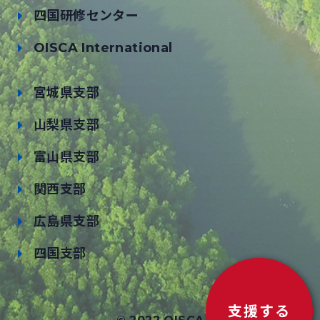
四国研修センター
OISCA International
宮城県支部
山梨県支部
富山県支部
関西支部
広島県支部
四国支部
支援する